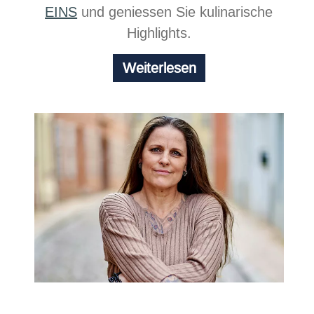
EINS
und geniessen Sie kulinarische
Highlights.
Chill
Weiterlesen
at
the
beach