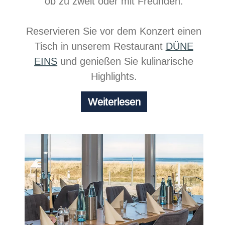
ob zu zweit oder mit Freunden.
Reservieren Sie vor dem Konzert einen
Tisch in unserem Restaurant
DÜNE
EINS
und genießen Sie kulinarische
Highlights.
Chill
Weiterlesen
at
the
beach