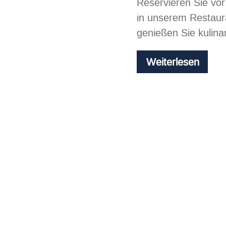
Reservieren Sie vo
in unserem Restau
genießen Sie kulinar
Chill
Weiterlesen
at
the
beac