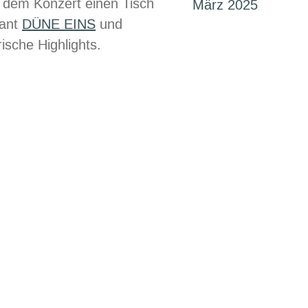
r dem Konzert einen Tisch
März 2025
rant
DÜNE EINS
und
ische Highlights.
h