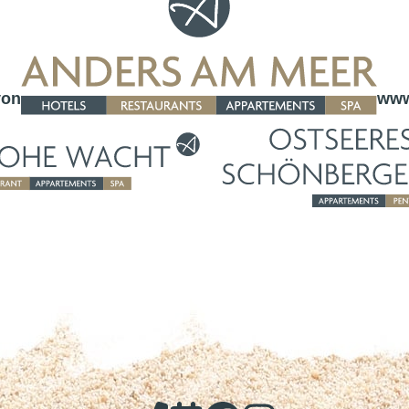
von
www