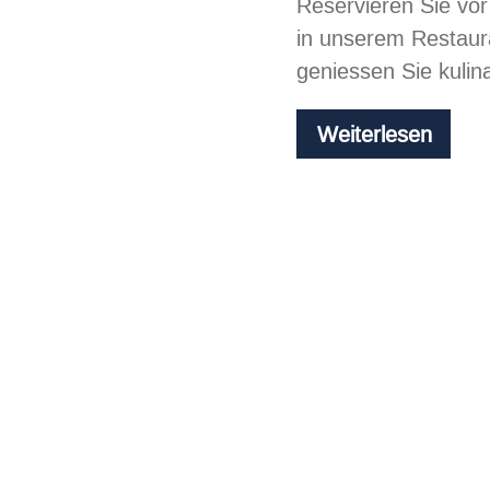
Reservieren Sie vo
in unserem Restau
geniessen Sie kulina
Chill
Weiterlesen
at
the
beac