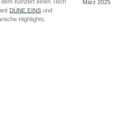
r dem Konzert einen Tisch
März 2025
rant
DÜNE EINS
und
rische Highlights.
h