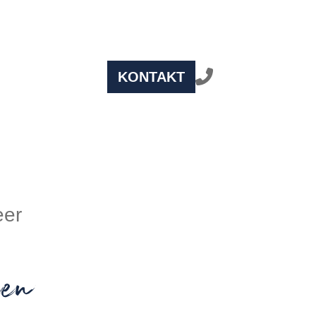
KONTAKT
eer
en